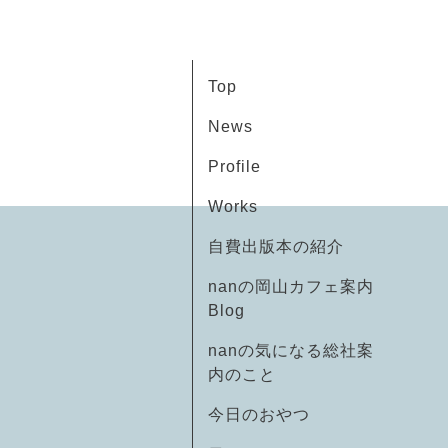
Top
News
Profile
Works
自費出版本の紹介
nanの岡山カフェ案内
Blog
nanの気になる総社案
内のこと
今日のおやつ