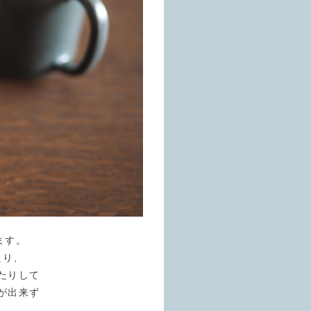
ます。
たり、
たりして
が出来ず
た。