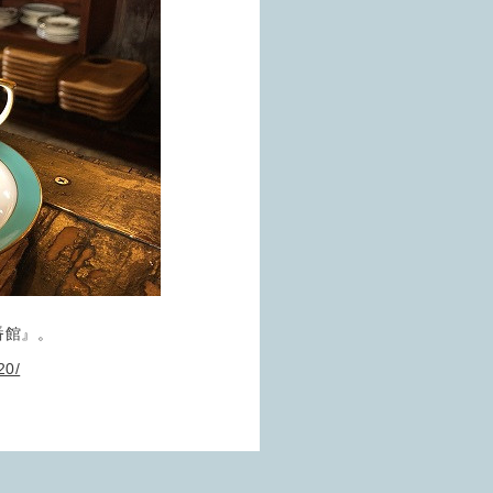
番館』。
20/