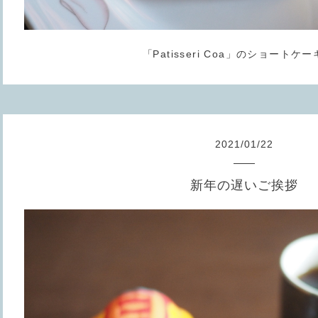
「
Patisseri Coa」のショートケ
2021
/
01
/
22
新年の遅いご挨拶