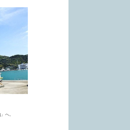
内
」へ。