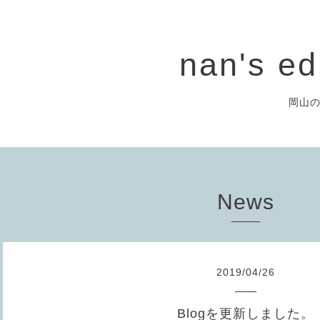
nan's ed
岡山
News
2019
/
04
/
26
Blogを更新しました。