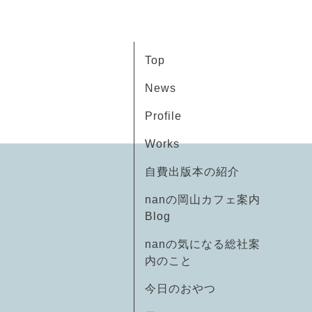
Top
News
Profile
Works
自費出版本の紹介
nanの岡山カフェ案内
Blog
nanの気になる総社案
内のこと
今日のおやつ