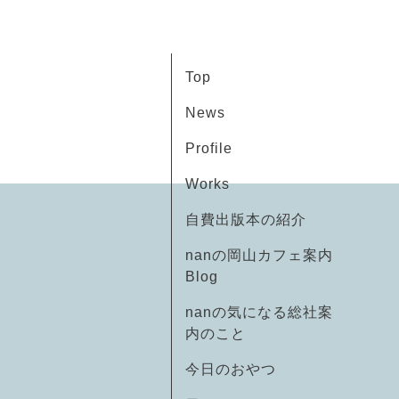
Top
News
Profile
Works
自費出版本の紹介
nanの岡山カフェ案内
Blog
nanの気になる総社案
内のこと
今日のおやつ