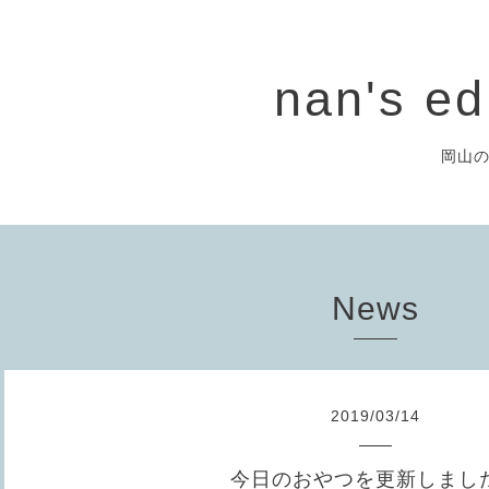
nan's ed
岡山
News
2019
/
03
/
14
今日のおやつを更新しまし