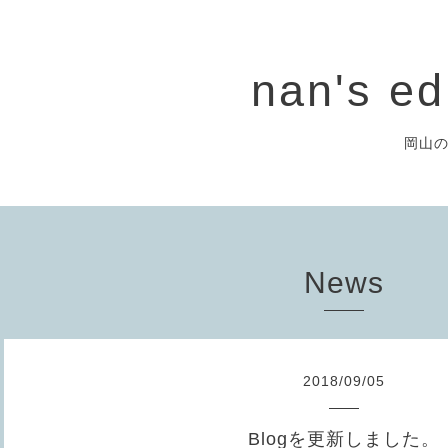
nan's ed
岡山
News
2018
/
09
/
05
Blogを更新しました。