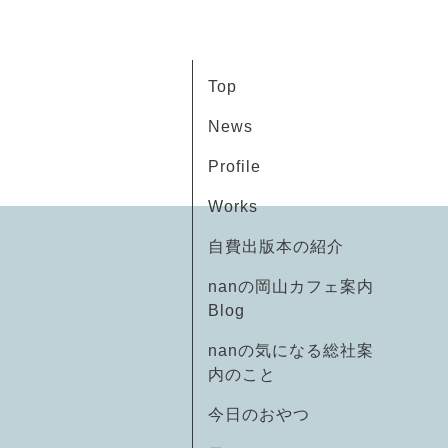
Top
News
Profile
Works
自費出版本の紹介
nanの岡山カフェ案内
Blog
nanの気になる総社案
内のこと
今日のおやつ